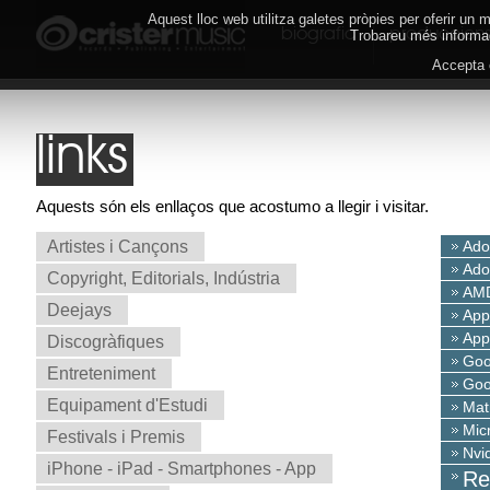
Aquest lloc web utilitza galetes pròpies per oferir un
biografia
produccion
Trobareu més informac
Accepta
links
Aquests són els enllaços que acostumo a llegir i visitar.
Artistes i Cançons
Ado
Ado
Copyright, Editorials, Indústria
AMD
Deejays
App
App
Discogràfiques
Goo
Entreteniment
Goo
Equipament d'Estudi
Mat
Mic
Festivals i Premis
Nvi
iPhone - iPad - Smartphones - App
Re