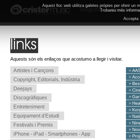
Aquest lloc web utilitza galetes pròpies per oferir un
biografia
produccion
Trobareu més informac
Accepta
links
Aquests són els enllaços que acostumo a llegir i visitar.
Artistes i Cançons
AAS
Acc
Copyright, Editorials, Indústria
Bes
Deejays
Cin
Gar
Discogràfiques
Hea
Entreteniment
Kor
Equipament d'Estudi
Nat
Nine
Festivals i Premis
Nov
iPhone - iPad - Smartphones - App
Pro