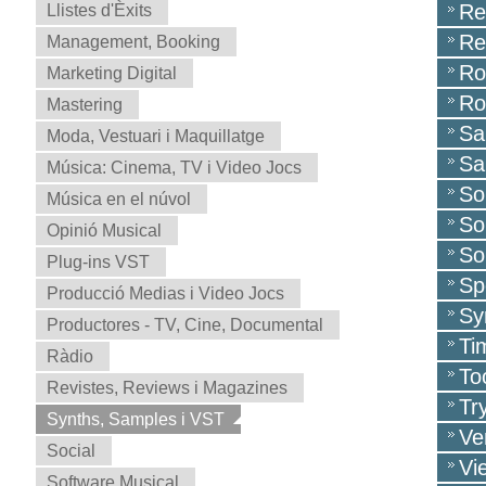
Re
Llistes d'Èxits
Re
Management, Booking
Ro
Marketing Digital
Ro
Mastering
Sa
Moda, Vestuari i Maquillatge
Sa
Música: Cinema, TV i Video Jocs
So
Música en el núvol
So
Opinió Musical
So
Plug-ins VST
Sp
Producció Medias i Video Jocs
Sy
Productores - TV, Cine, Documental
Ti
Ràdio
To
Revistes, Reviews i Magazines
Tr
Synths, Samples i VST
Ve
Social
Vi
Software Musical