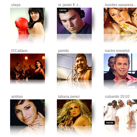
olaya
sr. javier ft. z...
lourdes savaress...
D'Callaos
jaimito
nacho rosselot
aridian
tatiana perez
cubanito 20.02