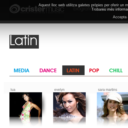
Aquest lloc web utilitza galetes pròpies per oferir un
biografia
produccion
Trobareu més informac
Accepta
Latin
lua
evelyn
sara martins