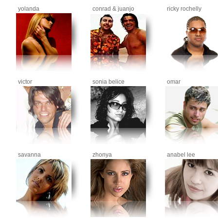
yolanda
conrad & juanjo
ricky rochelly
victor
sonia belice
omar
savanna
zhonya
anabel lee