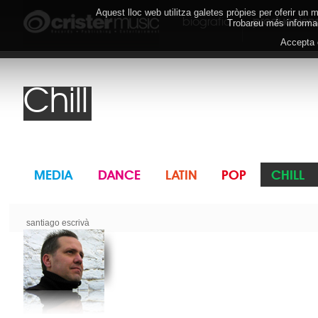
Aquest lloc web utilitza galetes pròpies per oferir un
biografia
produccion
Trobareu més informac
Accepta
Chill
santiago escrivà